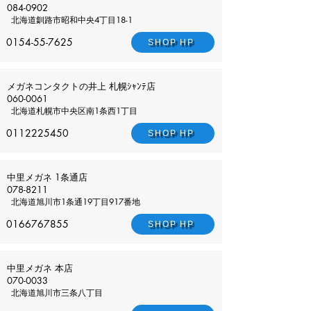
084-0902
北海道
釧路市昭和中央4丁目18-1
0154-55-7625
SHOP HP
メガネコンタクトの井上 札幌ｼｬﾝﾃ店
060-0061
北海道
札幌市中央区南1条西1丁目
0112225450
SHOP HP
中里メガネ 1条通店
078-8211
北海道
旭川市1条通19丁目917番地
0166767855
SHOP HP
中里メガネ 本店
070-0033
北海道
旭川市三条八丁目