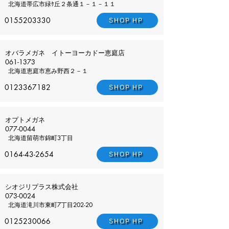
北海道
帯広市緑ｹ丘２条通１－１－１１
0155203330
SHOP HP
オバラメガネ イトーヨーカドー恵庭店
061-1373
北海道
恵庭市恵み野西２－１
0123367182
SHOP HP
オプトメガネ
077-0044
北海道
留萌市錦町3丁目
0164-43-2654
SHOP HP
シオジリプラス株式会社
073-0024
北海道
滝川市東町7丁目202-20
0125230066
SHOP HP