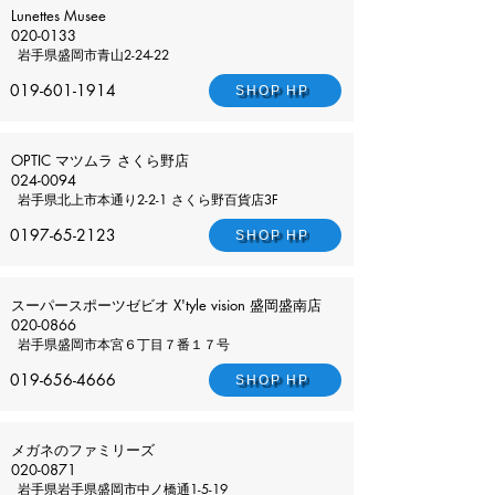
Lunettes Musee
020-0133
岩手県
盛岡市青山2-24-22
019-601-1914
SHOP HP
OPTIC マツムラ さくら野店
024-0094
岩手県
北上市本通り2-2-1 さくら野百貨店3F
0197-65-2123
SHOP HP
スーパースポーツゼビオ X'tyle vision 盛岡盛南店
020-0866
岩手県
盛岡市本宮６丁目７番１７号
019-656-4666
SHOP HP
メガネのファミリーズ
020-0871
岩手県
岩手県盛岡市中ノ橋通1-5-19