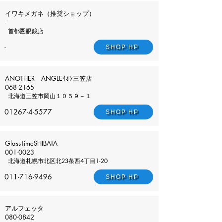
イワキメガネ（推奨ショップ）
-
首都圏
眼鏡店
-
SHOP HP
ANOTHER ANGLEｲｵﾝ三笠店
068-2165
北海道
三笠市岡山１０５９－１
01267-4-5577
SHOP HP
GlassTimeSHIBATA
001-0023
北海道
札幌市北区北23条西4丁目1-20
011-716-9496
SHOP HP
アルフェッタ
080-0842