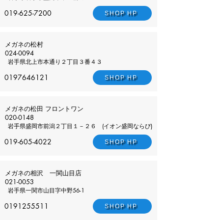
019-625-7200
SHOP HP
メガネの松村
024-0094
岩手県
北上市本通り２丁目３番４３
0197646121
SHOP HP
メガネの松田 フロントワン
020-0148
岩手県
盛岡市前潟２丁目１－２６ (イオン盛岡ならび)
019-605-4022
SHOP HP
メガネの相沢 一関山目店
021-0053
岩手県
一関市山目字中野56-1
0191255511
SHOP HP