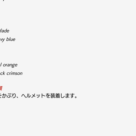
fade
y blue
 orange
k crimson
順
をかぶり、ヘルメットを装着します。