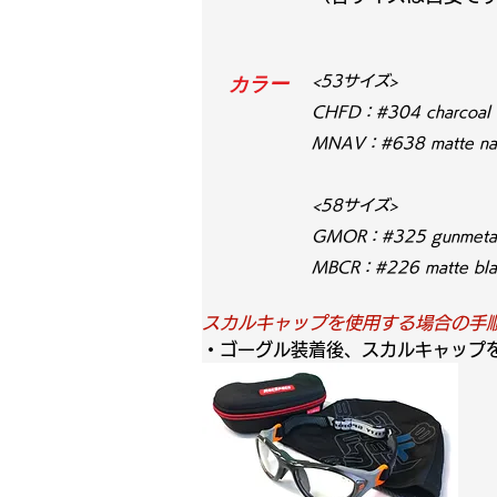
カラー
<53サイズ>
CHFD：#304 charcoal 
MNAV：#638 matte nav
<58サイズ>
GMOR：#325 gunmetal
MBCR：#226 matte blac
スカルキャップを使用する場合の手
・ゴーグル装着後、スカルキャップ