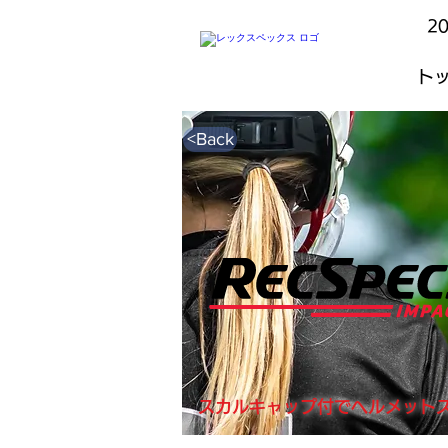
2
ト
<Back
スカルキャップ付でヘルメット