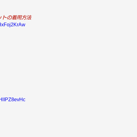
ットの着用方法
LHxFoj2KrAw
CHlIPZ8evHc